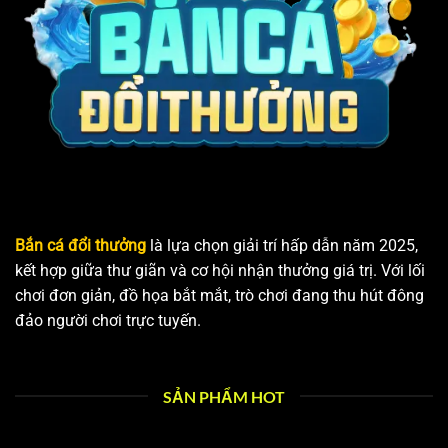
Bắn cá đổi thưởng
là lựa chọn giải trí hấp dẫn năm 2025,
kết hợp giữa thư giãn và cơ hội nhận thưởng giá trị. Với lối
chơi đơn giản, đồ họa bắt mắt, trò chơi đang thu hút đông
đảo người chơi trực tuyến.
SẢN PHẨM HOT