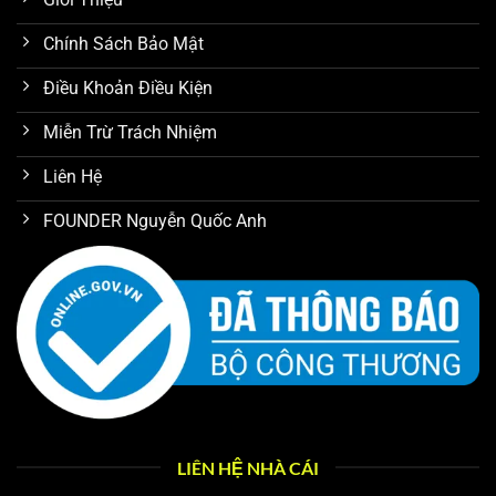
Chính Sách Bảo Mật
Điều Khoản Điều Kiện
Miễn Trừ Trách Nhiệm
Liên Hệ
FOUNDER Nguyễn Quốc Anh
LIÊN HỆ NHÀ CÁI